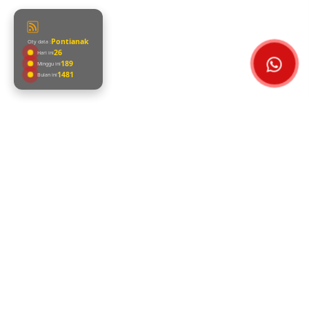
Pontianak
City data :
27
Hari ini
196
Minggu ini
1503
Bulan ini