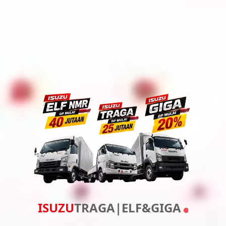
I
S
U
Z
U
T
R
A
G
A
|
E
L
F
&
G
I
G
A