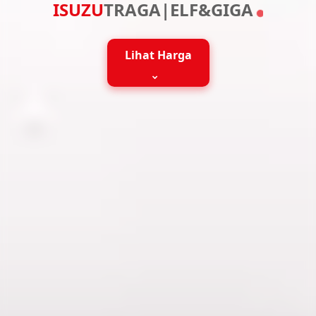
I
S
U
Z
U
T
R
A
G
A
|
E
L
F
&
G
I
G
A
Lihat Harga