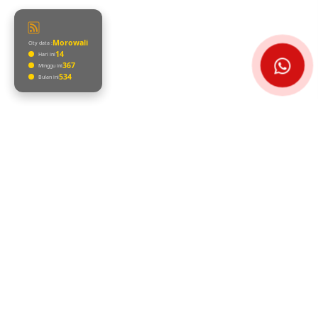
Telepon
Morowali
City data :
16
Hari ini
377
Minggu ini
546
Bulan ini