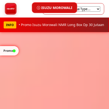
• Promo Isuzu Morowali Giga Dp 20%
INFO
Promo